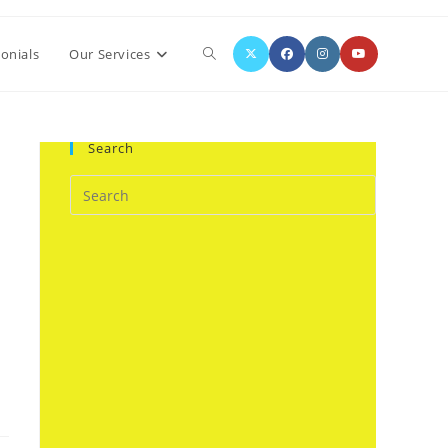
Toggle
onials
Our Services
website
Search
search