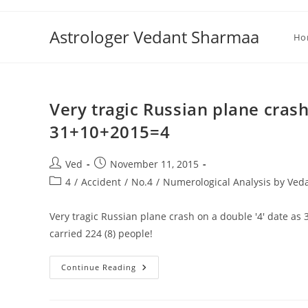
Skip
to
Astrologer Vedant Sharmaa
Ho
content
Very tragic Russian plane crash
31+10+2015=4
Post
Post
Ved
November 11, 2015
author:
published:
Post
4
/
Accident
/
No.4
/
Numerological Analysis by Ve
category:
Very tragic Russian plane crash on a double '4' date as
carried 224 (8) people!
Very
Continue Reading
Tragic
Russian
Plane
Crash