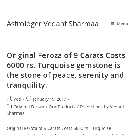
Skip
to
content
Astrologer Vedant Sharmaa
Menu
Original Feroza of 9 Carats Costs
6000 rs. Turquoise gemstone is
the stone of peace, serenity and
tranquility.
Post
Post
Ved
January 19, 2017
author:
published:
Post
Original Feroza
/
Our Products
/
Predictions by Vedant
category:
Sharmaa
Original Feroza of 9 Carats Costs 6000 rs. Turquoise