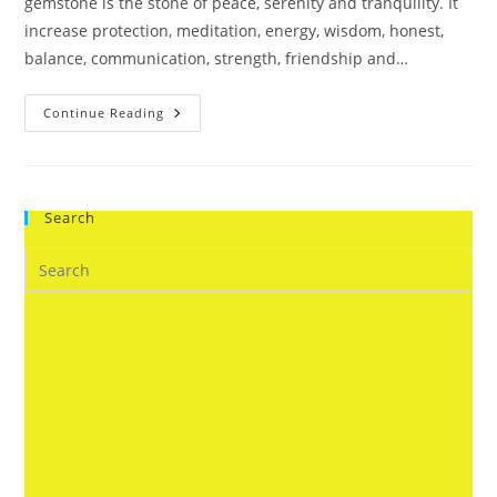
gemstone is the stone of peace, serenity and tranquility. It
increase protection, meditation, energy, wisdom, honest,
balance, communication, strength, friendship and…
Original
Continue Reading
Feroza
Of
9
Carats
Costs
6000
Search
Rs.
Turquoise
Gemstone
Is
The
Stone
Of
Peace,
Serenity
And
Tranquility.