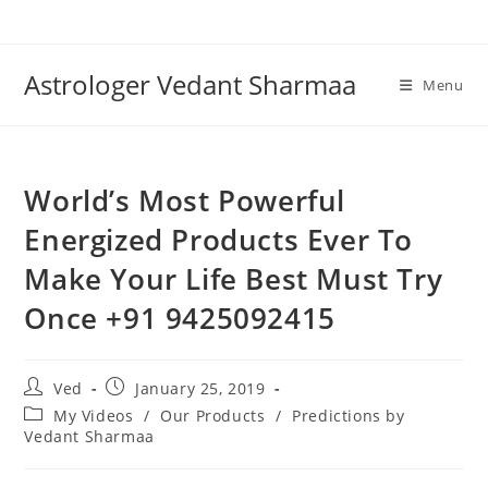
Skip
to
content
Astrologer Vedant Sharmaa
Menu
World’s Most Powerful
Energized Products Ever To
Make Your Life Best Must Try
Once +91 9425092415
Post
Post
Ved
January 25, 2019
author:
published:
Post
My Videos
/
Our Products
/
Predictions by
category:
Vedant Sharmaa