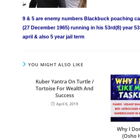
9 & 5 are enemy numbers Blackbuck poaching case
(27 December 1965) running in his 53rd(8) year 53
april & also 5 year jail term
YOU MIGHT ALSO LIKE
Kuber Yantra On Turtle /
Tortoise For Wealth And
Success
April 6, 2019
Why I Don
(Osho 