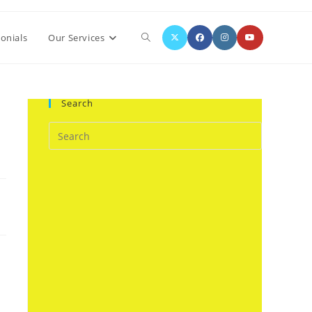
Toggle
onials
Our Services
website
Search
search