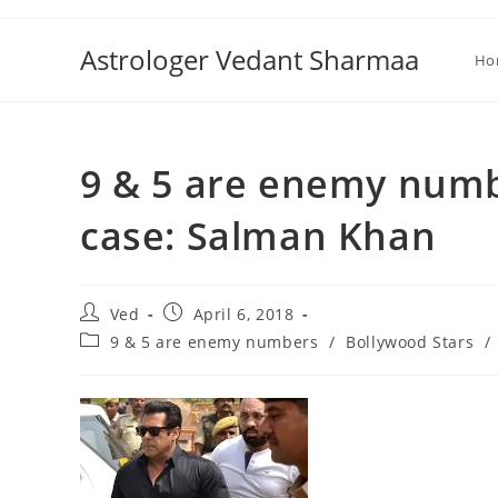
Skip
to
Astrologer Vedant Sharmaa
Ho
content
9 & 5 are enemy numb
case: Salman Khan
Post
Post
Ved
April 6, 2018
author:
published:
Post
9 & 5 are enemy numbers
/
Bollywood Stars
/
category: