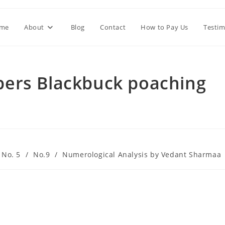
me
About
Blog
Contact
How to Pay Us
Testim
ers Blackbuck poaching
No. 5
/
No.9
/
Numerological Analysis by Vedant Sharmaa