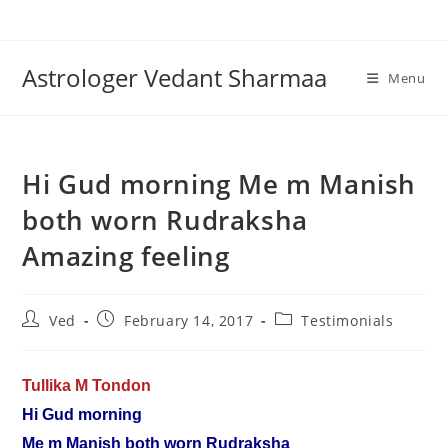
Skip
to
content
Astrologer Vedant Sharmaa
Menu
Hi Gud morning Me m Manish
both worn Rudraksha
Amazing feeling
Post
Post
Post
Ved
February 14, 2017
Testimonials
author:
published:
category:
Tullika M Tondon
Hi Gud morning
Me m Manish both worn Rudraksha