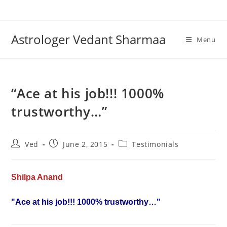
Skip
to
content
Astrologer Vedant Sharmaa
Menu
“Ace at his job!!! 1000%
trustworthy…”
Post
Post
Post
Ved
June 2, 2015
Testimonials
author:
published:
category:
Shilpa Anand 
"Ace at his job!!! 1000% trustworthy…"