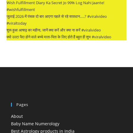
Wish Fulfillment Diary Ka Secret Jo 99% Log Nahi Jaante!
#wishfulfillment
जुलाई 2026 में पंचक दो बार आएगा पहले से रहे सावधान…..? #viralvideo
#viraltoday
शुरू हुआ आषाढ़ का महीना, जानें क्या करें और क्या ना करें #viralvideo
क्यो उल्टा पैदा होने वाले बच्चे माता-पिता के लिए होते हैं बहुत ही शुभ #viralvideo
Pages
About
Baby Name Numerology
Best Astrology products in India