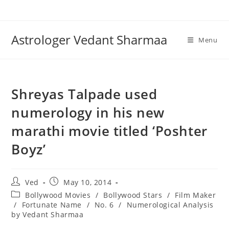
Skip
to
content
Astrologer Vedant Sharmaa
Menu
Shreyas Talpade used
numerology in his new
marathi movie titled ‘Poshter
Boyz’
Post
Post
Ved
May 10, 2014
author:
published:
Post
Bollywood Movies
/
Bollywood Stars
/
Film Maker
category:
/
Fortunate Name
/
No. 6
/
Numerological Analysis
by Vedant Sharmaa