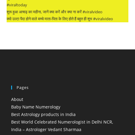
#viraltoday
शुरू हुआ आषाढ़ का महीना, जानें क्या करें और क्या ना करें #viralvideo
क्यो उल्टा पैदा होने वाले बच्चे माता-पिता के लिए होते हैं बहुत ही शुभ #viralvideo
Pages
About
Baby Name Numerology
Best Astrology products in India
Best World Celebrated Numerologist in Delhi NCR,
India – Astrologer Vedant Sharmaa